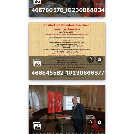
466780576_10230868034357138_7
466845582_10230866877168209_