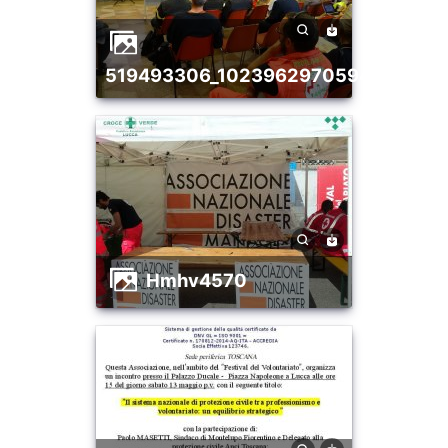
519493306_10239629705945719_7
hmhv4570