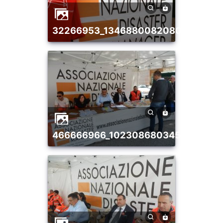
32266953_1346880082080026_981
466666966_10230868034597144_4