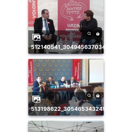
512140541_30494563703490880_4
513198622_30546534324960484_