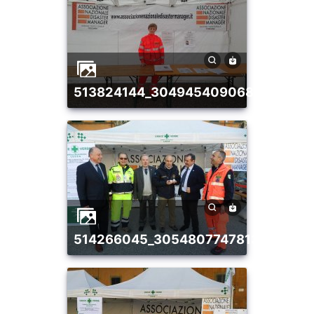
513824144_30494540906826493_1
514266045_30548077478139502_3