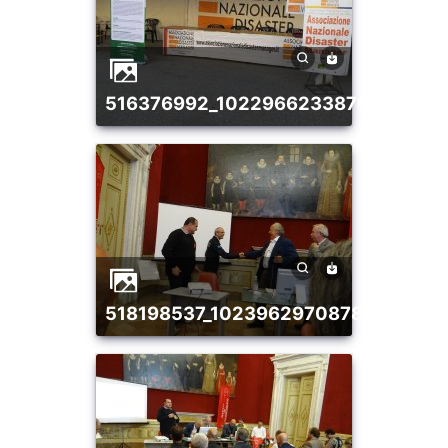
516376992_10229662338763705_8
518198537_10239629708785790_5