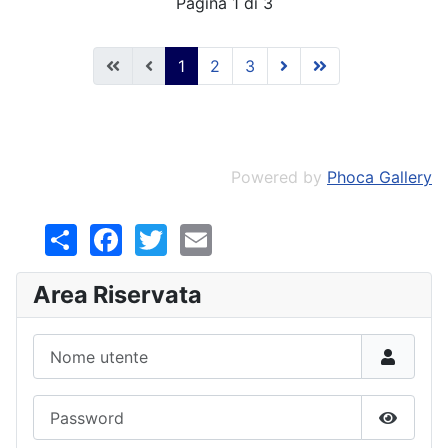
Pagina 1 di 3
1
2
3
Powered by
Phoca Gallery
Share
Facebook
Twitter
Email
Area Riservata
Nome utente
Password
Mostra