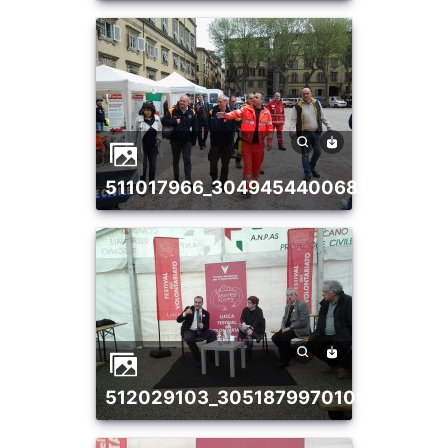
511017966_30494544006826183_9
512029103_30518799701067280_1