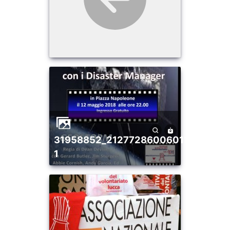
31958852_2127728600601103_2814324823042293760_n
1