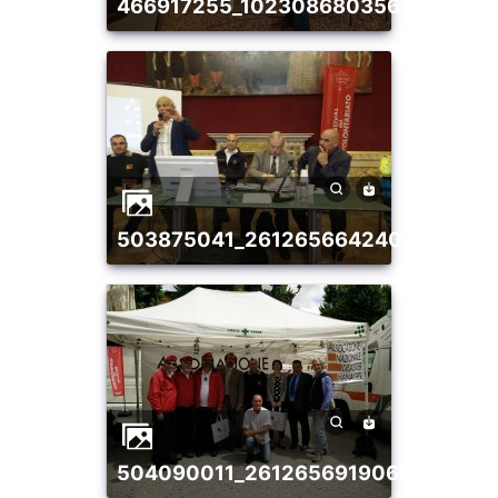
466917255_10230868035637170_6
503875041_2612656642401659_40
504090011_2612656919068298_72