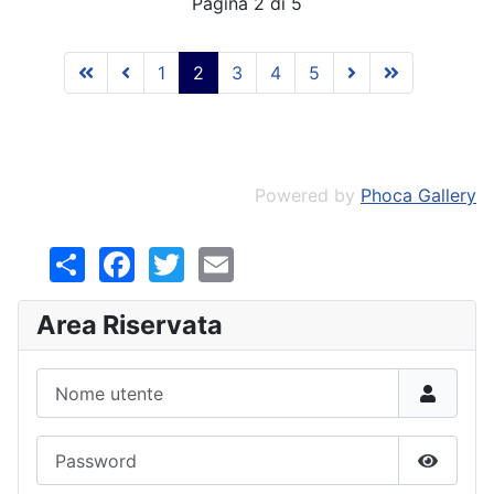
Pagina 2 di 5
1
2
3
4
5
Powered by
Phoca Gallery
Share
Facebook
Twitter
Email
Area Riservata
Nome utente
Password
Mostra