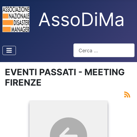
AssoDiMa
Cerca
Type 2 or more characters f
EVENTI PASSATI - MEETING
FIRENZE