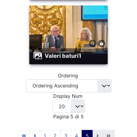
valeri baturi1
Ordering
Display Num
Pagina 5 di 5
1
2
3
4
5