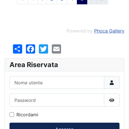
Powered by
Phoca Gallery
Share
Facebook
Twitter
Email
Area Riservata
Nome utente
Password
Mostra
Ricordami