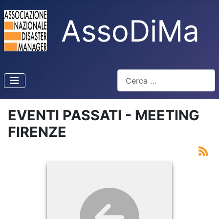
AssoDiMa
Cerca
Type 2 or more characters f
EVENTI PASSATI - MEETING
FIRENZE